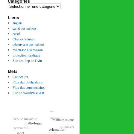
Catégories
Catégories
Liens
anglais
canal des métiers
cecof
Cfa des Vennes
découverte des métiers
ma classe à la maison
protection juridique
Site des Pep de l'Ain
Méta
Connexion
Flux des publications
Flux des commentaires
Site de WordPress-FR