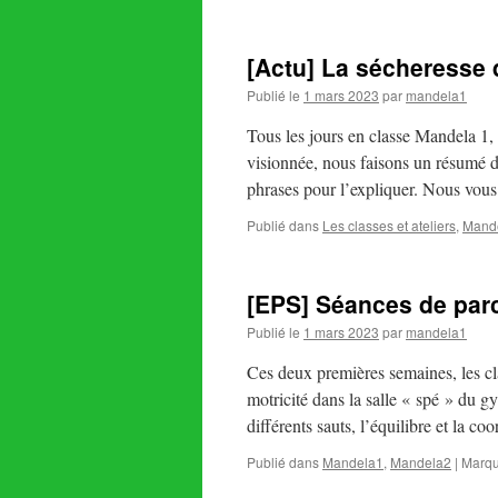
[Actu] La sécheresse 
Publié le
1 mars 2023
par
mandela1
Tous les jours en classe Mandela 1, 
visionnée, nous faisons un résumé 
phrases pour l’expliquer. Nous vo
Publié dans
Les classes et ateliers
,
Mand
[EPS] Séances de parc
Publié le
1 mars 2023
par
mandela1
Ces deux premières semaines, les cl
motricité dans la salle « spé » du g
différents sauts, l’équilibre et la c
Publié dans
Mandela1
,
Mandela2
|
Marqu