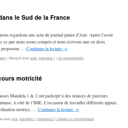
dans le Sud de la France
nous regardons une actu du journal junior d’Arte. Après l’avoir
de ce que nous avons compris et nous écrivons une ou deux
us proposons …
Continuer la lecture
→
ela1
|
Marqué avec
actu
,
mandela 1
|
Un commentaire
ours motricité
asses Mandela 1 & 2 ont participé à des séances de parcours
ymnase, à côté de l’IME. L’occasion de travailler différents appuis,
oordination motrice, …
Continuer la lecture
→
é avec
eps
,
mandela 1
,
mandela 2
|
Laisser un commentaire