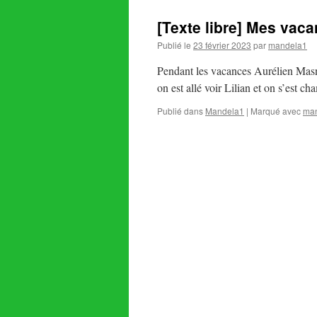
[Texte libre] Mes vac
Publié le
23 février 2023
par
mandela1
Pendant les vacances Aurélien Masn
on est allé voir Lilian et on s’est c
Publié dans
Mandela1
|
Marqué avec
man