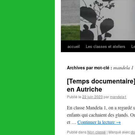
accueil
Les classes et ateliers
L
Aller
au
mandela 1
Archives par mot-clé :
contenu
[Temps documentaire] 
en Autriche
Publié le
22 juin 2023
par
mandela1
En classe Mandela 1, on a regardé u
enfants qui cachaient des glands. On 
et …
Continuer la lecture
→
Publié dans
Non classé
|
Marqué avec
do