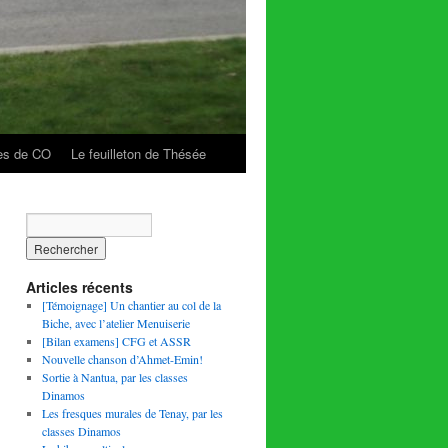
es de CO
Le feuilleton de Thésée
Articles récents
[Témoignage] Un chantier au col de la
Biche, avec l’atelier Menuiserie
[Bilan examens] CFG et ASSR
Nouvelle chanson d’Ahmet-Emin!
Sortie à Nantua, par les classes
Dinamos
Les fresques murales de Tenay, par les
classes Dinamos