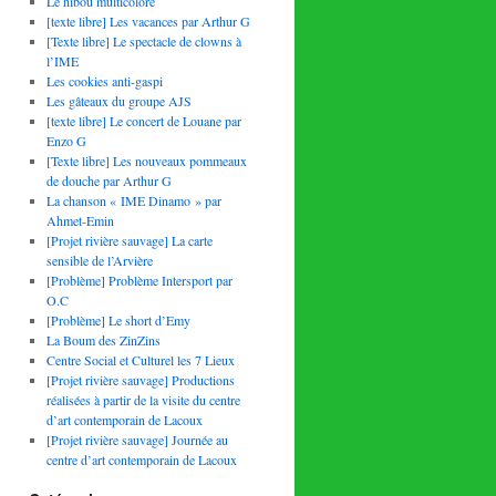
Le hibou multicolore
[texte libre] Les vacances par Arthur G
[Texte libre] Le spectacle de clowns à
l’IME
Les cookies anti-gaspi
Les gâteaux du groupe AJS
[texte libre] Le concert de Louane par
Enzo G
[Texte libre] Les nouveaux pommeaux
de douche par Arthur G
La chanson « IME Dinamo » par
Ahmet-Emin
[Projet rivière sauvage] La carte
sensible de l’Arvière
[Problème] Problème Intersport par
O.C
[Problème] Le short d’Emy
La Boum des ZinZins
Centre Social et Culturel les 7 Lieux
[Projet rivière sauvage] Productions
réalisées à partir de la visite du centre
d’art contemporain de Lacoux
[Projet rivière sauvage] Journée au
centre d’art contemporain de Lacoux