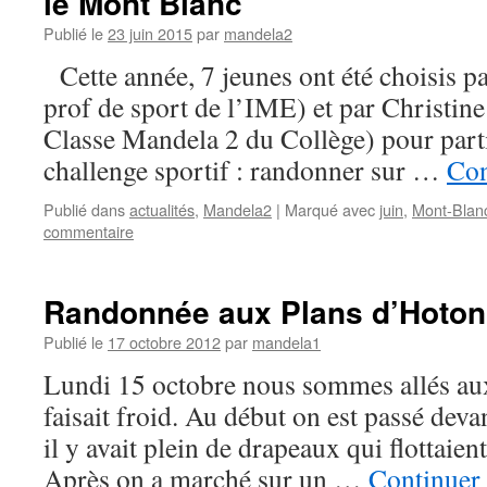
le Mont Blanc
Publié le
23 juin 2015
par
mandela2
Cette année, 7 jeunes ont été choisis p
prof de sport de l’IME) et par Christine
Classe Mandela 2 du Collège) pour parti
challenge sportif : randonner sur …
Con
Publié dans
actualités
,
Mandela2
|
Marqué avec
juin
,
Mont-Blan
commentaire
Randonnée aux Plans d’Hoton
Publié le
17 octobre 2012
par
mandela1
Lundi 15 octobre nous sommes allés aux
faisait froid. Au début on est passé devan
il y avait plein de drapeaux qui flottaien
Après on a marché sur un …
Continuer 