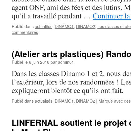
agent ONF, ami des fées et des lutins. 
qu’il a travaillé pendant …
Continuer la
Publié dans
actualités
,
DINAMO1
,
DINAMO2
,
Les classes et ate
commentaires
(Atelier arts plastiques) Ran
Publié le
6 juin 2018
par
admin01
Dans les classes Dinamo 1 et 2, nous d
l’extérieur, lors de nos randonnées ! Le
expliqueront bientôt ce qu’ils ont fait.
Publié dans
actualités
,
DINAMO1
,
DINAMO2
|
Marqué avec
des
LINFERNAL soutient le projet