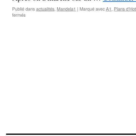
Publié dans
actualités
,
Mandela1
|
Marqué avec
A1
,
Plans d'Ho
sur
fermés
Randonnée
aux
Plans
d’Hotonne
–
A1
–