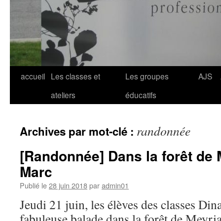
Aller
accueil
Les classes et
Les groupes
AJS
au
ateliers
éducatifs
contenu
randonnée
Archives par mot-clé :
[Randonnée] Dans la forêt de 
Marc
Publié le
28 juin 2018
par
admin01
Jeudi 21 juin, les élèves des classes Din
fabuleuse balade dans la forêt de Meyri