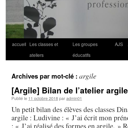
Aller
accueil
Les classes et
Les groupes
AJS
au
ateliers
éducatifs
contenu
argile
Archives par mot-clé :
[Argile] Bilan de l’atelier argile
Publié le
11 octobre 2018
par
admin01
Un petit bilan des élèves des classes Din
argile : Ludivine : « J’ai écrit mon pré
: « J’ai réalisé des formes en argile. » 