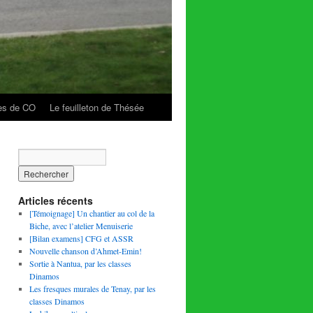
es de CO
Le feuilleton de Thésée
Articles récents
[Témoignage] Un chantier au col de la
Biche, avec l’atelier Menuiserie
[Bilan examens] CFG et ASSR
Nouvelle chanson d’Ahmet-Emin!
Sortie à Nantua, par les classes
Dinamos
Les fresques murales de Tenay, par les
classes Dinamos