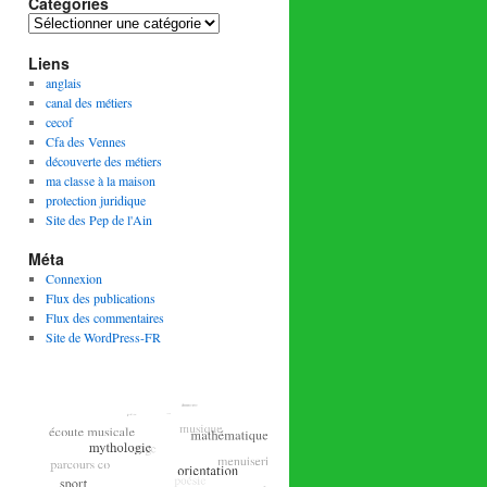
Catégories
Catégories
Liens
anglais
canal des métiers
cecof
Cfa des Vennes
découverte des métiers
ma classe à la maison
protection juridique
Site des Pep de l'Ain
Méta
Connexion
Flux des publications
Flux des commentaires
Site de WordPress-FR