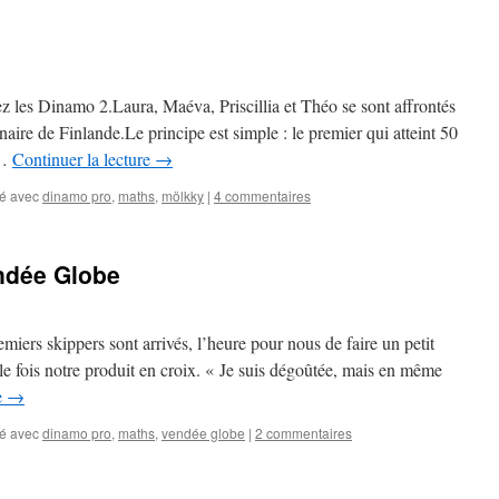
z les Dinamo 2.Laura, Maéva, Priscillia et Théo se sont affrontés
naire de Finlande.Le principe est simple : le premier qui atteint 50
 …
Continuer la lecture
→
é avec
dinamo pro
,
maths
,
mölkky
|
4 commentaires
endée Globe
miers skippers sont arrivés, l’heure pour nous de faire un petit
lle fois notre produit en croix. « Je suis dégoûtée, mais en même
e
→
é avec
dinamo pro
,
maths
,
vendée globe
|
2 commentaires