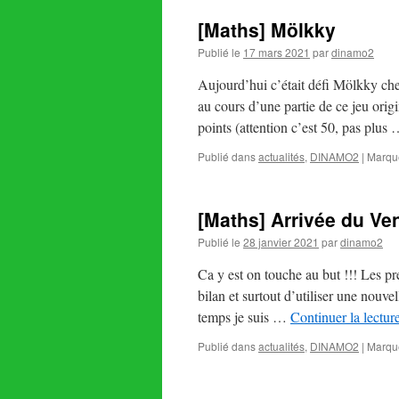
[Maths] Mölkky
Publié le
17 mars 2021
par
dinamo2
Aujourd’hui c’était défi Mölkky che
au cours d’une partie de ce jeu origi
points (attention c’est 50, pas plus
Publié dans
actualités
,
DINAMO2
|
Marqu
[Maths] Arrivée du V
Publié le
28 janvier 2021
par
dinamo2
Ca y est on touche au but !!! Les pre
bilan et surtout d’utiliser une nouve
temps je suis …
Continuer la lectur
Publié dans
actualités
,
DINAMO2
|
Marqu