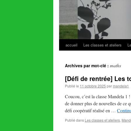
accueil
Les classes et ateliers
L
Aller
au
maths
Archives par mot-clé :
contenu
[Défi de rentrée] Les 
Publié le
11 octobre 2025
par
mandela1
Coucou, c’est la classe Mandela 1 ! 
de donner plus de nouvelles de ce q
défi coopératif réalisé en …
Continu
Publié dans
Les classes et ateliers
,
Mand