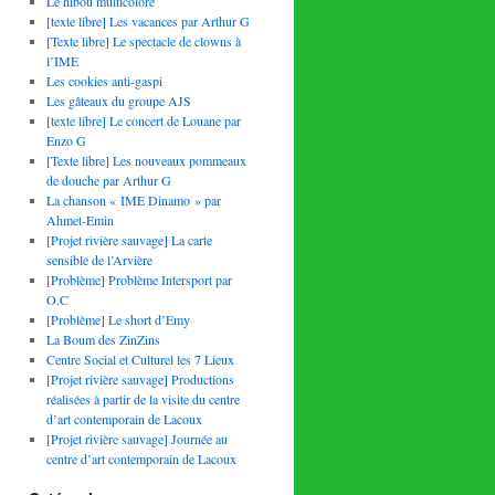
Le hibou multicolore
[texte libre] Les vacances par Arthur G
[Texte libre] Le spectacle de clowns à
l’IME
Les cookies anti-gaspi
Les gâteaux du groupe AJS
[texte libre] Le concert de Louane par
Enzo G
[Texte libre] Les nouveaux pommeaux
de douche par Arthur G
La chanson « IME Dinamo » par
Ahmet-Emin
[Projet rivière sauvage] La carte
sensible de l’Arvière
[Problème] Problème Intersport par
O.C
[Problème] Le short d’Emy
La Boum des ZinZins
Centre Social et Culturel les 7 Lieux
[Projet rivière sauvage] Productions
réalisées à partir de la visite du centre
d’art contemporain de Lacoux
[Projet rivière sauvage] Journée au
centre d’art contemporain de Lacoux