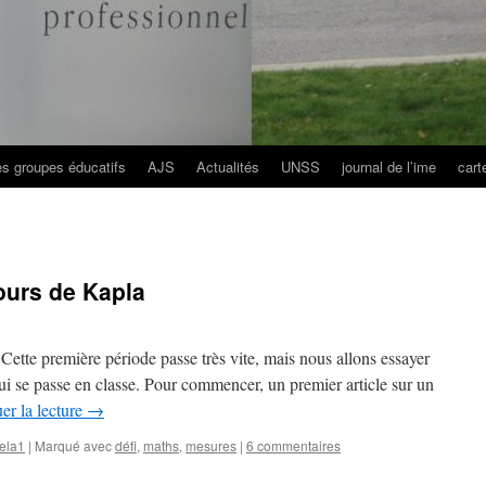
es groupes éducatifs
AJS
Actualités
UNSS
journal de l’ime
cart
tours de Kapla
Cette première période passe très vite, mais nous allons essayer
ui se passe en classe. Pour commencer, un premier article sur un
er la lecture
→
ela1
|
Marqué avec
défi
,
maths
,
mesures
|
6 commentaires