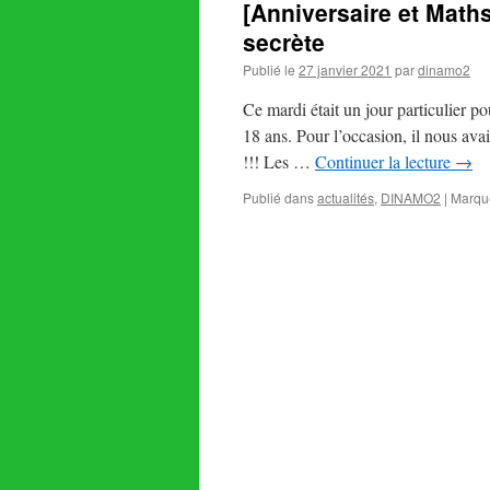
[Anniversaire et Maths
secrète
Publié le
27 janvier 2021
par
dinamo2
Ce mardi était un jour particulier po
18 ans. Pour l’occasion, il nous ava
!!! Les …
Continuer la lecture
→
Publié dans
actualités
,
DINAMO2
|
Marqu