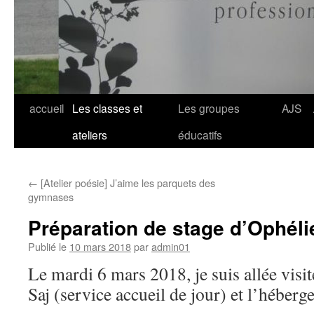
Aller
accueil
Les classes et
Les groupes
AJS
au
ateliers
éducatifs
contenu
←
[Atelier poésie] J’aime les parquets des
gymnases
Préparation de stage d’Ophél
Publié le
10 mars 2018
par
admin01
Le mardi 6 mars 2018, je suis allée visit
Saj (service accueil de jour) et l’héberg