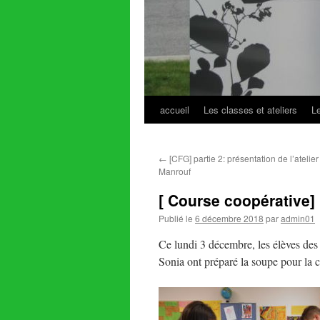
accueil
Les classes et ateliers
L
Aller
au
←
[CFG] partie 2: présentation de l’atelier
contenu
Manrouf
[ Course coopérative]
Publié le
6 décembre 2018
par
admin01
Ce lundi 3 décembre, les élèves des
Sonia ont préparé la soupe pour la 