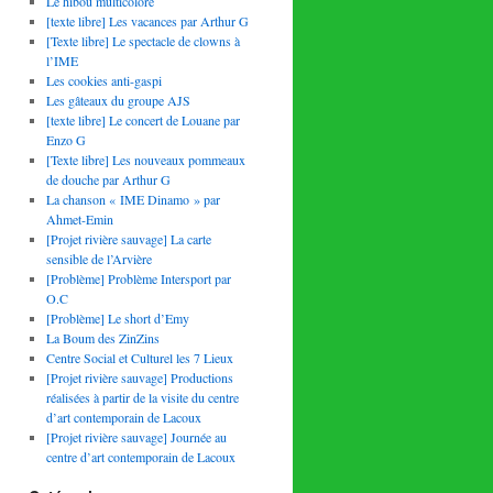
Le hibou multicolore
[texte libre] Les vacances par Arthur G
[Texte libre] Le spectacle de clowns à
l’IME
Les cookies anti-gaspi
Les gâteaux du groupe AJS
[texte libre] Le concert de Louane par
Enzo G
[Texte libre] Les nouveaux pommeaux
de douche par Arthur G
La chanson « IME Dinamo » par
Ahmet-Emin
[Projet rivière sauvage] La carte
sensible de l’Arvière
[Problème] Problème Intersport par
O.C
[Problème] Le short d’Emy
La Boum des ZinZins
Centre Social et Culturel les 7 Lieux
[Projet rivière sauvage] Productions
réalisées à partir de la visite du centre
d’art contemporain de Lacoux
[Projet rivière sauvage] Journée au
centre d’art contemporain de Lacoux