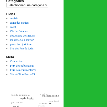
Catégories
Catégories
Liens
anglais
canal des métiers
cecof
Cfa des Vennes
découverte des métiers
ma classe à la maison
protection juridique
Site des Pep de l'Ain
Méta
Connexion
Flux des publications
Flux des commentaires
Site de WordPress-FR