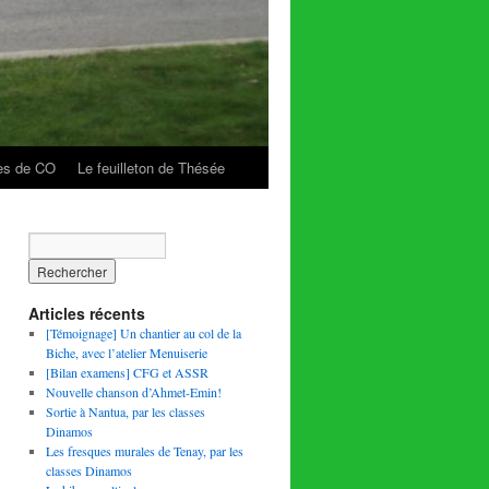
es de CO
Le feuilleton de Thésée
Articles récents
[Témoignage] Un chantier au col de la
Biche, avec l’atelier Menuiserie
[Bilan examens] CFG et ASSR
Nouvelle chanson d’Ahmet-Emin!
Sortie à Nantua, par les classes
Dinamos
Les fresques murales de Tenay, par les
classes Dinamos