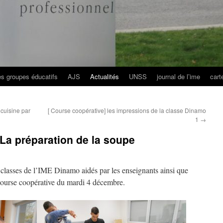
es groupes éducatifs
AJS
Actualités
UNSS
journal de l’ime
cart
 cuisine par
[ Course coopérative] les impressions de la classe Dinamo
1
→
 La préparation de la soupe
 classes de l’IME Dinamo aidés par les enseignants ainsi que
course coopérative du mardi 4 décembre.