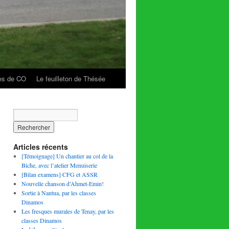
es de CO
Le feuilleton de Thésée
Articles récents
[Témoignage] Un chantier au col de la
Biche, avec l’atelier Menuiserie
[Bilan examens] CFG et ASSR
Nouvelle chanson d’Ahmet-Emin!
Sortie à Nantua, par les classes
Dinamos
Les fresques murales de Tenay, par les
classes Dinamos