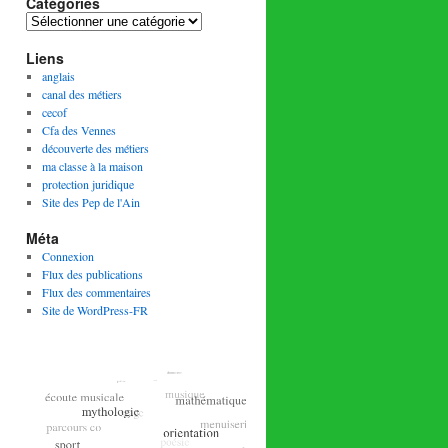
Catégories
Catégories
Liens
anglais
canal des métiers
cecof
Cfa des Vennes
découverte des métiers
ma classe à la maison
protection juridique
Site des Pep de l'Ain
Méta
Connexion
Flux des publications
Flux des commentaires
Site de WordPress-FR