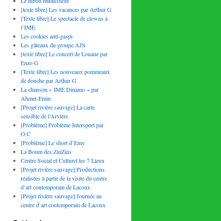
Le hibou multicolore
[texte libre] Les vacances par Arthur G
[Texte libre] Le spectacle de clowns à
l’IME
Les cookies anti-gaspi
Les gâteaux du groupe AJS
[texte libre] Le concert de Louane par
Enzo G
[Texte libre] Les nouveaux pommeaux
de douche par Arthur G
La chanson « IME Dinamo » par
Ahmet-Emin
[Projet rivière sauvage] La carte
sensible de l’Arvière
[Problème] Problème Intersport par
O.C
[Problème] Le short d’Emy
La Boum des ZinZins
Centre Social et Culturel les 7 Lieux
[Projet rivière sauvage] Productions
réalisées à partir de la visite du centre
d’art contemporain de Lacoux
[Projet rivière sauvage] Journée au
centre d’art contemporain de Lacoux