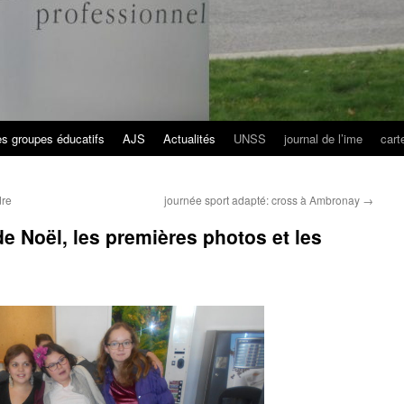
es groupes éducatifs
AJS
Actualités
UNSS
journal de l’ime
cart
dre
journée sport adapté: cross à Ambronay
→
 de Noël, les premières photos et les