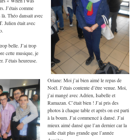
Mars « When i was
urs. J’étais comme
s là. Théo dansait avec
 Julien était avec
o.
trop belle. J’ai trop
ore cette musique, je
. J’étais heureuse.
Oriane: Moi j’ai bien aimé le repas de
Noël. J’étais contente d’être venue. Moi,
j’ai mangé avec Adrien, Isabelle et
Ramazan. C’était bien ! J’ai pris des
photos à chaque table et après on est parti
à la boum. J’ai commencé à dansé. J’ai
mieux aimé dansé que l’an dernier car la
salle était plus grande que l’année