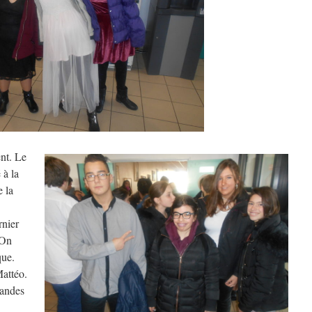
nt. Le
 à la
e la
rnier
 On
que.
Mattéo.
randes