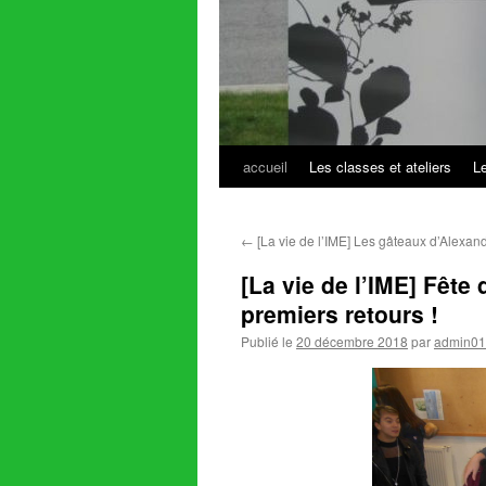
accueil
Les classes et ateliers
L
Aller
au
←
[La vie de l’IME] Les gâteaux d’Alexan
contenu
[La vie de l’IME] Fête
premiers retours !
Publié le
20 décembre 2018
par
admin01