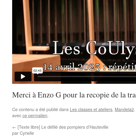
Merci à Enzo G pour la recopie de la tra
Ce contenu a été publié dans
Les classes et ateliers
,
Mandela2
.
avec
ce permalien
.
←
[Texte libre] Le défilé des pompiers d’Hauteville
par Cyrielle