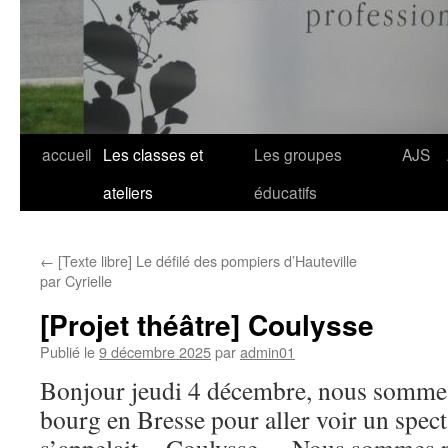
Aller
accueil
Les classes et
Les groupes
AJS
au
ateliers
éducatifs
contenu
←
[Texte libre] Le défilé des pompiers d’Hauteville
par Cyrielle
[Projet théâtre] Coulysse
Publié le
9 décembre 2025
par
admin01
Bonjour jeudi 4 décembre, nous sommes 
bourg en Bresse pour aller voir un spect