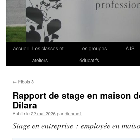
Aller
accueil
Les classes et
Les groupes
AJS
au
ateliers
éducatifs
contenu
←
Fibois 3
Rapport de stage en maison de 
Dilara
Publié le
22 mai 2026
par
dinamo1
Stage en entreprise : employée en maiso