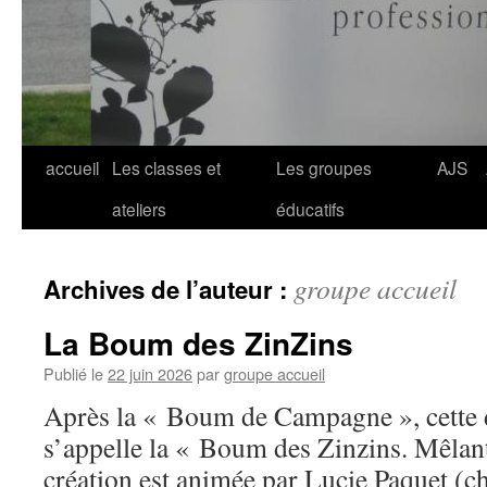
Aller
accueil
Les classes et
Les groupes
AJS
au
ateliers
éducatifs
contenu
groupe accueil
Archives de l’auteur :
La Boum des ZinZins
Publié le
22 juin 2026
par
groupe accueil
Après la « Boum de Campagne », cette 
s’appelle la « Boum des Zinzins. Mêlant
création est animée par Lucie Paquet (ch