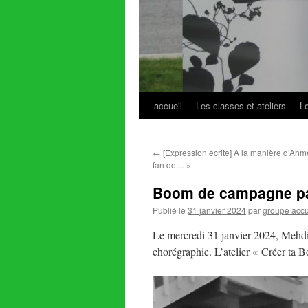
accueil
Les classes et ateliers
L
Aller
au
←
[Expression écrite] A la manière d’Ahme
contenu
fan de… »
Boom de campagne p
Publié le
31 janvier 2024
par
groupe accu
Le mercredi 31 janvier 2024, Mehdi
chorégraphie. L’atelier « Créer ta 