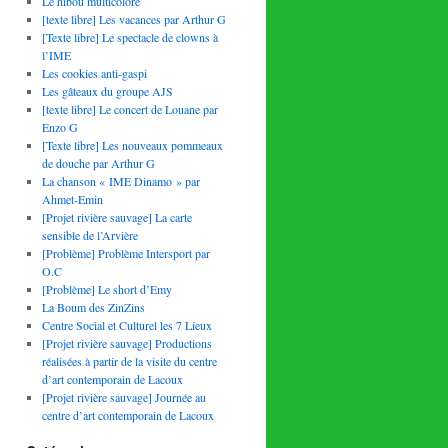
Le hibou multicolore
[texte libre] Les vacances par Arthur G
[Texte libre] Le spectacle de clowns à
l’IME
Les cookies anti-gaspi
Les gâteaux du groupe AJS
[texte libre] Le concert de Louane par
Enzo G
[Texte libre] Les nouveaux pommeaux
de douche par Arthur G
La chanson « IME Dinamo » par
Ahmet-Emin
[Projet rivière sauvage] La carte
sensible de l’Arvière
[Problème] Problème Intersport par
O.C
[Problème] Le short d’Emy
La Boum des ZinZins
Centre Social et Culturel les 7 Lieux
[Projet rivière sauvage] Productions
réalisées à partir de la visite du centre
d’art contemporain de Lacoux
[Projet rivière sauvage] Journée au
centre d’art contemporain de Lacoux