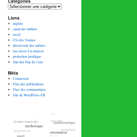
Catégories
Catégories
Liens
anglais
canal des métiers
cecof
Cfa des Vennes
découverte des métiers
ma classe à la maison
protection juridique
Site des Pep de l'Ain
Méta
Connexion
Flux des publications
Flux des commentaires
Site de WordPress-FR