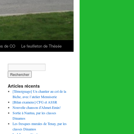
es de CO
Le feuilleton de Thésée
Articles récents
[Témoignage] Un chantier au col de la
Biche, avec l’atelier Menuiserie
[Bilan examens] CFG et ASSR
Nouvelle chanson d’Ahmet-Emin!
Sortie à Nantua, par les classes
Dinamos
Les fresques murales de Tenay, par les
classes Dinamos