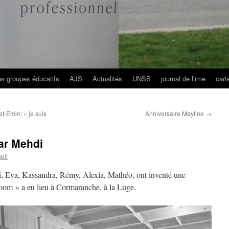
es groupes éducatifs
AJS
Actualités
UNSS
journal de l’ime
cart
t-Emin: « je suis
Anniversaire Mayline
→
ar Mehdi
eil
, Eva, Kassandra, Rémy, Alexia, Mathéo, ont inventé une
Boom » a eu lieu à Cormaranche, à la Luge.