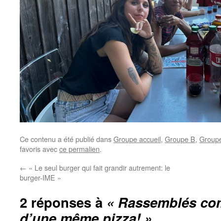
Ce contenu a été publié dans
Groupe accueil
,
Groupe B
,
Group
favoris avec
ce permalien
.
←
« Le seul burger qui fait grandir autrement: le
burger-IME »
2 réponses à
« Rassemblés com
d’une même pizza! »